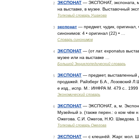
ЭКСПОНАТ
— ЭКСПОНАТ, экспоната, му
2
на выставке, в музее. Выставочный экс
Толковый словарь Ушакова
экспонат
— предмет, чудик, оригинал, 
3
синонимов: 4 • оригинал (22) • …
Словарь синонимов
ЭКСПОНАТ
— (от лат. exponatus выст
4
музее или на выставке …
Большой Энциклопедический словарь
ЭКСПОНАТ
— предмет, выставленный д
5
продажей. Райзберг Б.А., Лозовский Л.
е изд., испр. М.: ИНФРА М. 479 с.. 199
Экономический словарь
ЭКСПОНАТ
— ЭКСПОНАТ, а, м. Экспони
6
Музейный э. (также перен.: о ком чём н
Ожегова. С.И. Ожегов, Н.Ю. Шведова. 
Толковый словарь Ожегова
ЭКСПОНАТ
— с клешнёй. Жарг. мол. Ш
7