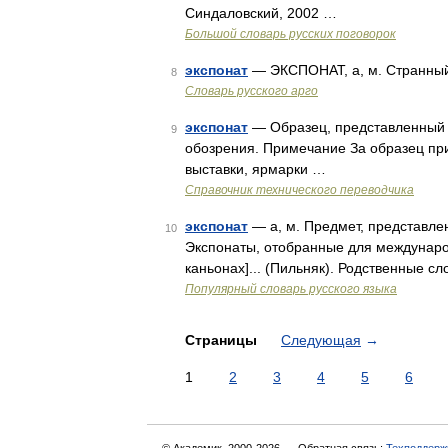
Синдаловский, 2002 …
Большой словарь русских поговорок
экспонат
— ЭКСПОНАТ, а, м. Странный
8
Словарь русского арго
экспонат
— Образец, представленный 
9
обозрения. Примечание За образец при
выставки, ярмарки …
Справочник технического переводчика
экспонат
— а, м. Предмет, представлен
10
Экспонаты, отобранные для междунаро
каньонах]... (Пильняк). Родственные с
Популярный словарь русского языка
Страницы
Следующая
→
1
2
3
4
5
6