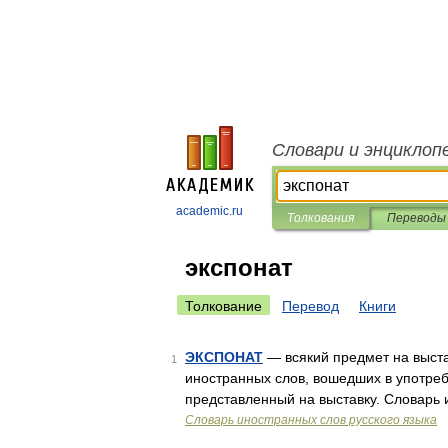
Словари и энциклоп
academic.ru
Толкования
Переводы
экспонат
Толкование
Перевод
Книги
ЭКСПОНАТ
— всякий предмет на выста
1
иностранных слов, вошедших в употреб
представленный на выставку. Словарь 
Словарь иностранных слов русского языка