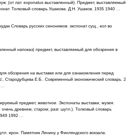
ж. (от лат. exponatus выставленный). Предмет, выставляемый
понат. Толковый словарь Ушакова. Д.Н. Ушаков. 1935 1940 …
чудак Словарь русских синонимов. экспонат сущ., кол во
авленный напоказ) предмет, выставляемый для обозрения в
ля обозрения на выставке или для ознакомления перед
Ш., Стародубцева Е.Б.. Современный экономический словарь. 2
9 …
руемый предмет, животное. Экспонаты выставки, музея.
. очень древнем, старом; разг. шутл.). Толковый словарь
1949 1992 …
утл. ирон. Памятник Ленину у Финляндского вокзала.