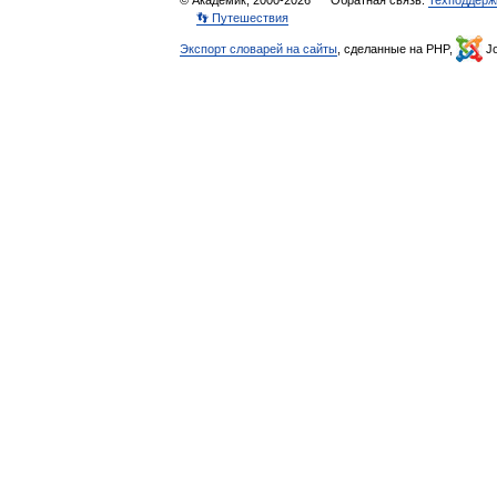
© Академик, 2000-2026
Обратная связь:
Техподдерж
👣 Путешествия
Экспорт словарей на сайты
, сделанные на PHP,
Jo