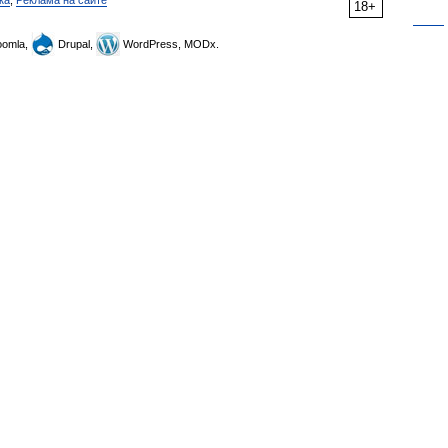
ка
,
Реклама на сайте
18+
omla,
Drupal,
WordPress, MODx.