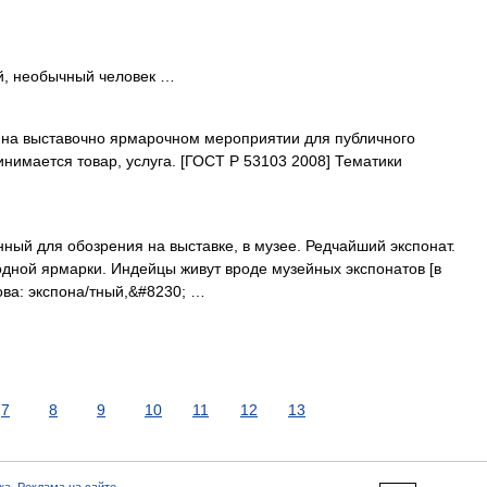
, необычный человек …
на выставочно ярмарочном мероприятии для публичного
нимается товар, услуга. [ГОСТ Р 53103 2008] Тематики
ный для обозрения на выставке, в музее. Редчайший экспонат.
дной ярмарки. Индейцы живут вроде музейных экспонатов [в
лова: экспона/тный,&#8230; …
7
8
9
10
11
12
13