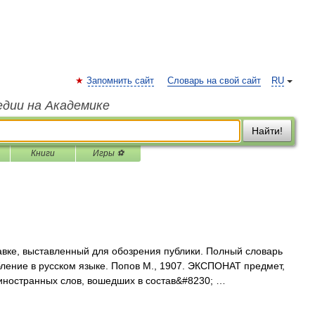
Запомнить сайт
Словарь на свой сайт
RU
едии на Академике
Найти!
Книги
Игры ⚽
вке, выставленный для обозрения публики. Полный словарь
ление в русском языке. Попов М., 1907. ЭКСПОНАТ предмет,
иностранных слов, вошедших в состав&#8230; …